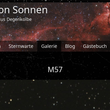
von Sonnen
rcus Degenkolbe
h
Sternwarte
Galerie
Blog
Gästebuch
M57