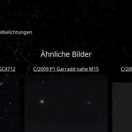
lbelichtungen
Ähnliche Bilder
GC4712
C/2009 P1 Garradd nahe M15
C/20