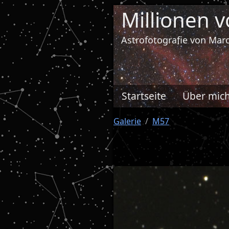
Millionen 
Astrofotografie von Ma
Startseite
Über mic
Galerie
M57