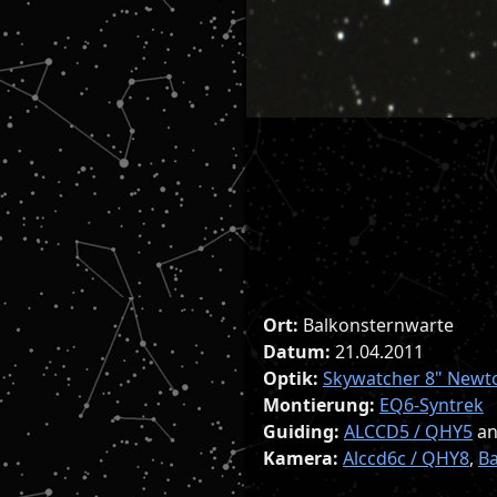
Ort:
Balkonsternwarte
Datum:
21.04.2011
Optik:
Skywatcher 8" Newt
Montierung:
EQ6-Syntrek
Guiding:
ALCCD5 / QHY5
a
Kamera:
Alccd6c / QHY8
,
B