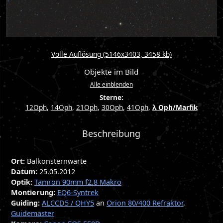
Volle Auflösung (5146x3403, 3458 kb)
Objekte im Bild
Alle
einblenden
Sterne:
12Oph
,
14Oph
,
21Oph
,
30Oph
,
41Oph
,
λ Oph/Marfik
Deepsky:
IC 1242
,
IC 4625
,
IC 4626
,
NGC 6172
,
NGC 6218
,
NGC 6220
,
Beschreibung
NGC 6240
,
NGC 6254
,
NGC 6296
Ort:
Balkonsternwarte
Datum:
25.05.2012
Optik:
Tamron 90mm f2.8 Makro
Montierung:
EQ6-Syntrek
Guiding:
ALCCD5 / QHY5
an
Orion 80/400 Refraktor
,
Guidemaster